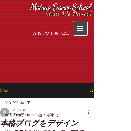
Matsuo Dance School​
Shall We Dance?
TEL:
019-638-0255
記事
全ての記事
valinuxo
全ての記事
2020年4月12日
読了時間: 1分
本格ブログをデザイン
MEGLOG